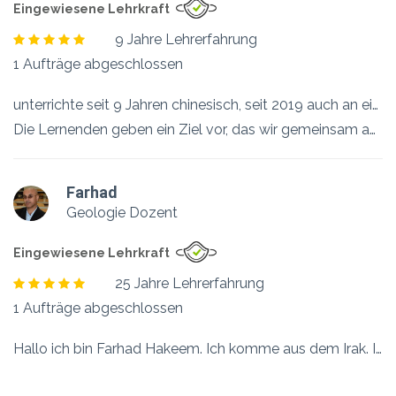
Eingewiesene Lehrkraft
9 Jahre Lehrerfahrung
1 Aufträge abgeschlossen
unterrichte seit 9 Jahren chinesisch, seit 2019 auch an einer Hochschule in Berlin. Bereite stets Unterrichtsmaterialien selbst vor, dabei nutze ich das meist empfohlene aus verschiedensten Lehrbüchern, sodass die Studierende nicht unnötig Bücher kaufen müssen. Selbstverständlich können wir aus einem Haupt-Lehrbuch den Unterricht gestalten.
Die Lernenden geben ein Ziel vor, das wir gemeinsam angehen. Spaß und Lernen mit Aha-Effekten gehören natürlich mit zum Kurs. Sie können gerne mich per Mail (yiping ät gmx.net) kontaktieren.
Farhad
Geologie Dozent
Eingewiesene Lehrkraft
25 Jahre Lehrerfahrung
1 Aufträge abgeschlossen
Hallo ich bin Farhad Hakeem. Ich komme aus dem Irak. Ich lebe seit drei Jahren in Hamburg und habe das B2-Niveau in deutscher Sprache. Ich habe einen Doktorat in Geologie (Salahaddin Universität in Erbil, Irak) und habe 25 Jahre an der Universität als Dozent unterrichtet. Meine Muttersprache ist Aramäisch und ich bin prfekt in Arabisch und Kurdisch.