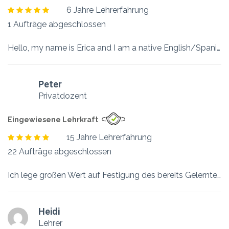
6 Jahre Lehrerfahrung
1 Aufträge abgeschlossen
Hello, my name is Erica and I am a native English/Spanish Speaker from California. I offer English and Spanish language learning and communication instruction. I have been teaching for more than 6 years and have my Bachelor’s and TESOL Certification. I will help you become fluent and proficient in English or Spanish. Work and communicate more effectively with clients and friends. Communicate with employees and others with greater understanding of the language and culture. I will create tailored lessons to…
Peter
Privatdozent
Eingewiesene Lehrkraft
15 Jahre Lehrerfahrung
22 Aufträge abgeschlossen
Ich lege großen Wert auf Festigung des bereits Gelernten. Das Wissen wird Schritte für Schritt erweitert, und baut auf dem Vorhergegangenen auf.
Heidi
Lehrer