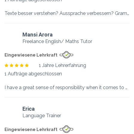
Texte besser verstehen? Aussprache verbessern? Grammatik üben? Kommunikation? Noten verbessern? Ob per Zoom, Teams, Google Meet oder einfach schriftlich/per Chat – lass mich wissen, wie du dir das Englischlernen vorstellst. Wir können deine Materialien verwenden, ich habe aber auch selbst ganz viel Lehrmaterial. Melde dich gerne: la.cienega@gmx.net
Mansi Arora
Freelance English/ Maths Tutor
Eingewiesene Lehrkraft
1 Jahre Lehrerfahrung
1 Aufträge abgeschlossen
I have a great sense of responsibility when it comes to kids. Being a mom, I am very patient with handling their queries. I can teach and make them understand all concepts in an interesting way. I promise the sessions will always be full of learning in an easy way. I can provide free Demo class 1 hr online before taking any fees. I am a fluent English speaker and have pursued my Post graduation in Management. I love teaching…
Erica
Language Trainer
Eingewiesene Lehrkraft